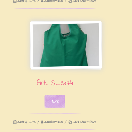
août 4, 2016
/
AdminPascal
/
Sacs réversibles
Art. S_3174
More
août 4, 2016
/
AdminPascal
/
Sacs réversibles