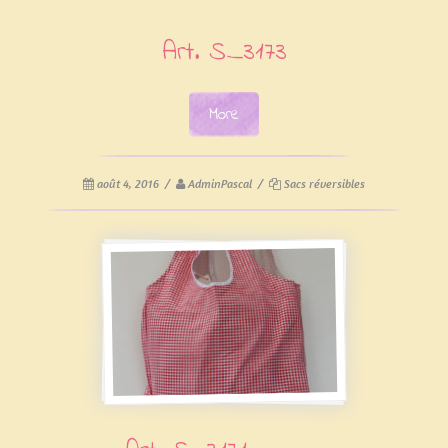
Art. S_3173
More
août 4, 2016
/
AdminPascal
/
Sacs réversibles