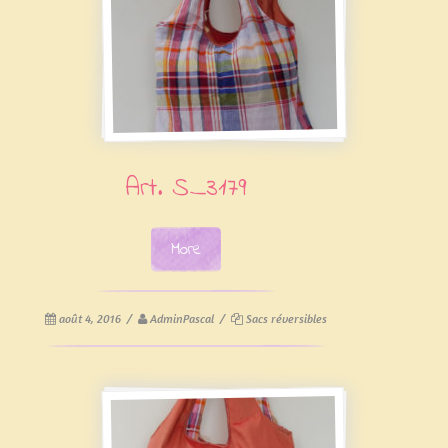
Art. S_3179
More
août 4, 2016
/
AdminPascal
/
Sacs réversibles