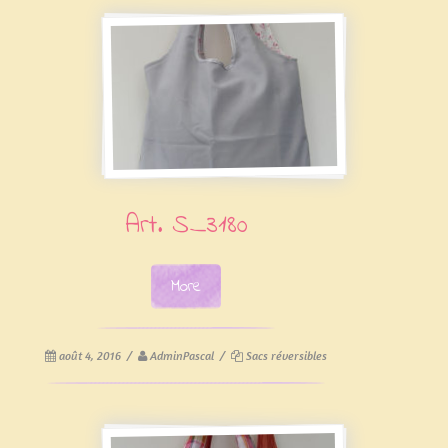
Art. S_3180
More
août 4, 2016
/
AdminPascal
/
Sacs réversibles