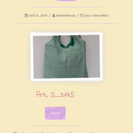
août 4, 2016
/
AdminPascal
/
Sacs réversibles
Art. S_3175
More