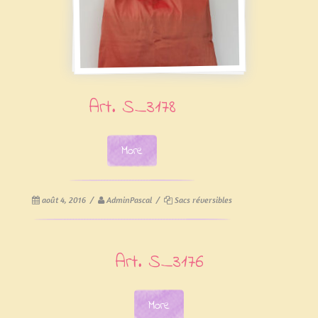
Art. S_3178
More
août 4, 2016
/
AdminPascal
/
Sacs réversibles
Art. S_3176
More