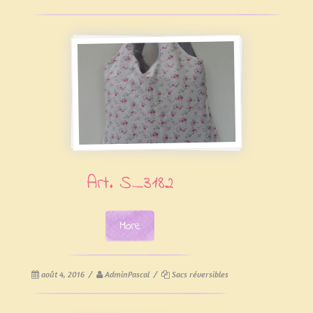
Art. S_3182
More
août 4, 2016
/
AdminPascal
/
Sacs réversibles