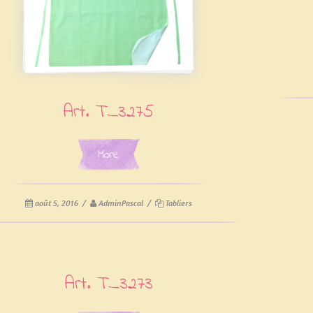
Art. T_3275
More
août 5, 2016
/
AdminPascal
/
Tabliers
Art. T_3273