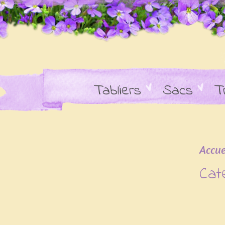
Tabliers
Sacs
T
Accue
Cat