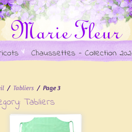
ricots
Chaussettes – Collection 202
il
Tabliers
Page 3
egory:
Tabliers