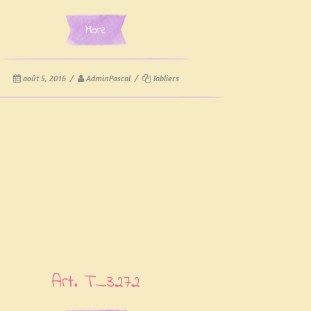
More
août 5, 2016
/
AdminPascal
/
Tabliers
Art. T_3272