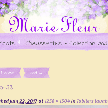
ricots
Chaussettes – Collection 202
e navigation
Previous
Next →
0-23
ished
juin 22, 2017
at
1258 × 1504
in
Tabliers lavab