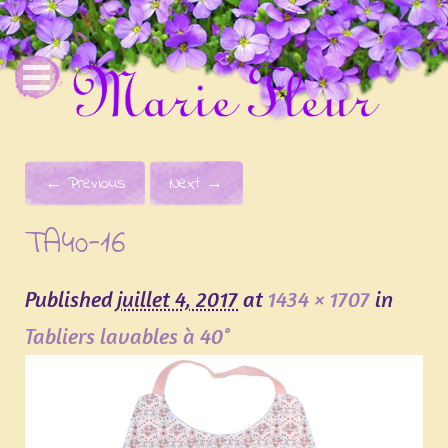
Image navigation
← Previous
Next →
TA40-16
Published
juillet 4, 2017
at
1434 × 1707
in
Tabliers lavables à 40°