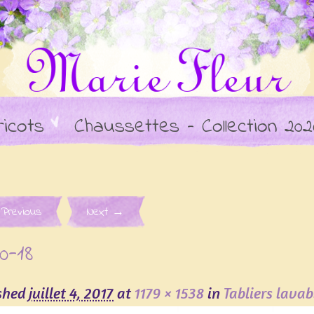
ricots
Chaussettes – Collection 202
e navigation
Previous
Next →
0-18
ished
juillet 4, 2017
at
1179 × 1538
in
Tabliers lavab