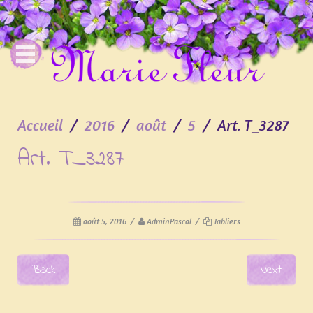
Accueil
2016
août
5
Art. T_3287
Art. T_3287
août 5, 2016
/
AdminPascal
/
Tabliers
Post navigation
Back
Next